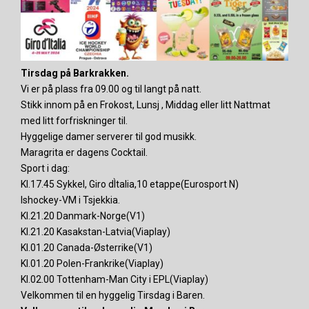
Tirsdag på Barkrakken.
Vi er på plass fra 09.00 og til langt på natt.
Stikk innom på en Frokost, Lunsj , Middag eller litt Nattmat
med litt forfriskninger til.
Hyggelige damer serverer til god musikk.
Maragrita er dagens Cocktail.
Sport i dag:
Kl.17.45 Sykkel, Giro dÌtalia,10 etappe(Eurosport N)
Ishockey-VM i Tsjekkia.
Kl.21.20 Danmark-Norge(V1)
Kl.21.20 Kasakstan-Latvia(Viaplay)
Kl.01.20 Canada-Østerrike(V1)
Kl.01.20 Polen-Frankrike(Viaplay)
Kl.02.00 Tottenham-Man City i EPL(Viaplay)
Velkommen til en hyggelig Tirsdag i Baren.