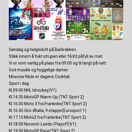
Søndag og helgeslutt på Barkrakken.
Stikk innom å fukt strupen eller få litt påfyll av mat.
Vi er som vanlig på plass fra 09.00 og til langt på natt.
God musikk og hyggelige damer.
Moscow Mule er dagens Cocktail.
Sport i dag:
Kl.09.00 NHL Ishockey(V1)
Kl.14.35 MotoGP Warm-Up (TNT Sport 2)
Kl.16.00 Moto 3 fra Frankrike(TNT Sport 2)
Kl.16.45 Giro dÌtalia, 9 etappe(Eurosport 1)
Kl.17.10 Moto2 fra Frankrike(TNT Sport 2)
Kl.18.00 Norwich-Leeds i Playoff(V1)
Kl.19.00 MotoGP Race(TNT Sport 2)