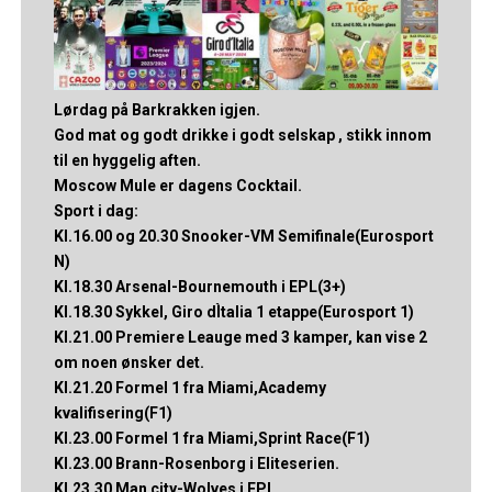
Lørdag på Barkrakken igjen.
God mat og godt drikke i godt selskap , stikk innom
til en hyggelig aften.
Moscow Mule er dagens Cocktail.
Sport i dag:
Kl.16.00 og 20.30 Snooker-VM Semifinale(Eurosport
N)
Kl.18.30 Arsenal-Bournemouth i EPL(3+)
Kl.18.30 Sykkel, Giro dÌtalia 1 etappe(Eurosport 1)
Kl.21.00 Premiere Leauge med 3 kamper, kan vise 2
om noen ønsker det.
Kl.21.20 Formel 1 fra Miami,Academy
kvalifisering(F1)
Kl.23.00 Formel 1 fra Miami,Sprint Race(F1)
Kl.23.00 Brann-Rosenborg i Eliteserien.
Kl.23.30 Man city-Wolves i EPL.