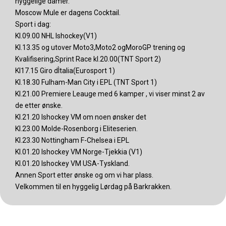
hyggelige damer.
Moscow Mule er dagens Cocktail.
Sport i dag:
Kl.09.00 NHL Ishockey(V1)
Kl.13.35 og utover Moto3,Moto2 ogMoroGP trening og
Kvalifisering,Sprint Race kl.20.00(TNT Sport 2)
Kl17.15 Giro dÌtalia(Eurosport 1)
Kl.18.30 Fulham-Man City i EPL (TNT Sport 1)
Kl.21.00 Premiere Leauge med 6 kamper , vi viser minst 2 av
de etter ønske.
Kl.21.20 Ishockey VM om noen ønsker det
Kl.23.00 Molde-Rosenborg i Eliteserien.
Kl.23.30 Nottingham F-Chelsea i EPL
Kl.01.20 Ishockey VM Norge-Tjekkia (V1)
Kl.01.20 Ishockey VM USA-Tyskland.
Annen Sport etter ønske og om vi har plass.
Velkommen til en hyggelig Lørdag på Barkrakken.