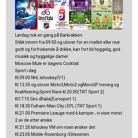
Lørdag nok en gang på Barkrakken.
Stikk innom fra 09.00 og utover for en matbit eller noe
godt og forfriskende å drikke, kan fort bli hyggelig, god
musikk og hyggelige damer.
Moscow Mule er dagens Cocktail.
Sport i dag:
Kl.09.00 NHL Ishockey(V1)
Kl.13.35 og utover Moto3,Moto2 ogMoroGP trening og
Kvalifisering,Sprint Race kl.20.00(TNT Sport 2)
Kl17.15 Giro dÌtalia(Eurosport 1)
Kl.18.30 Fulham-Man City i EPL (TNT Sport 1)
Kl.21.00 Premiere Leauge med 6 kamper , vi viser minst
2 av de etter ønske.
Kl.21.20 Ishockey VM om noen ønsker det
Kl.23.00 Molde-Rosenborg i Eliteserien.