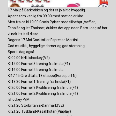
17 Mai på Barkrakken og det er jo alltid hyggelig.
Åpent som vanlig fra 09.00 med mat og drikke.
Men fra ca kl.19.00 Gratis Pølser med tillbehør ,Vaffler ,
Fenalår og litt Thaimat, dukker det opp noen Barn i dag så har
vi nok litt Is til disse.
Dagens 17 Mai Cocktail er Espresso Martini.
God musikk , hyggelige damer og god stemning.
Sport i dag også:
Kl.09.00 NHL Ishockey(V2)
Kl.15.00 Formel 3 trening fra Imola(F1)
Kl.16.00 Formel 2 trening fra Imola
Kl17.45 Giro dÌtalia,13 etappe(Eurosport N)
Kl.18.30 Formel 1 Trening fra Imola(F1)
Kl.20.00 Formel 3 Kvalifisering fra Imola(F1)
Kl.21.00 Formel 2 Kvalifisering fra Imola(F1)
Ishockey -VM
Kl.21.20 Storbritania-Danmark(V2)
Kl.21.20 Tyskland-Kasakhstan(Viaplay)