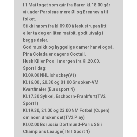
I 1 Mai toget som går fra Baren kl.18.00 går
vi under Parolene mere Øl og Brennevin til
folket.
Stikk innom fra kl.09.00 å lesk strupen litt
eller ta deg en liten matbit, godt utvalg i
begge deler.
God musikk og hyggelige damer har vi også.
Pina Colada er dagens Coctail.
Husk Killer Pool i morgen fra Kl.20.00.
Sport i dag:
Kl.09.00 NHL Ishockey(V1)
Kl.16.00 , 20.30 og 01.00 Snooker-VM
Kvartfinaler (Eurosport N)
Kl.17.30 Sykkel, Eschborn-Frankfurt(TV2
Sport1)
Kl.19.30, 21.00 og 23.00 NM Fotball(Cupen)
om noen ønsker det(TV2 Play)
Kl.02.00 Borussia Dortmund-Paris SG i
Champions Leauge(TNT Sport 1)