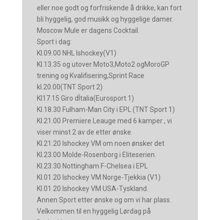
eller noe godt og forfriskende å drikke, kan fort
bli hyggelig, god musikk og hyggelige damer.
Moscow Mule er dagens Cocktail.
Sport i dag:
Kl.09.00 NHL Ishockey(V1)
Kl.13.35 og utover Moto3,Moto2 ogMoroGP
trening og Kvalifisering,Sprint Race
kl.20.00(TNT Sport 2)
Kl17.15 Giro dÌtalia(Eurosport 1)
Kl.18.30 Fulham-Man City i EPL (TNT Sport 1)
Kl.21.00 Premiere Leauge med 6 kamper , vi
viser minst 2 av de etter ønske.
Kl.21.20 Ishockey VM om noen ønsker det
Kl.23.00 Molde-Rosenborg i Eliteserien.
Kl.23.30 Nottingham F-Chelsea i EPL
Kl.01.20 Ishockey VM Norge-Tjekkia (V1)
Kl.01.20 Ishockey VM USA-Tyskland.
Annen Sport etter ønske og om vi har plass.
Velkommen til en hyggelig Lørdag på